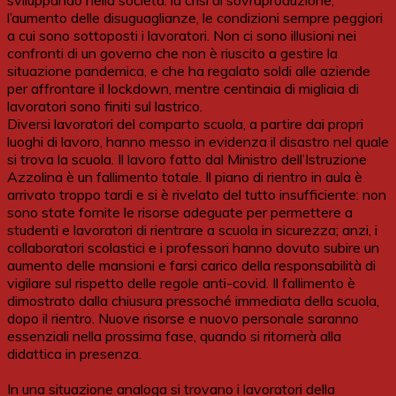
sviluppando nella società: la crisi di sovraproduzione,
l’aumento delle disuguaglianze, le condizioni sempre peggiori
a cui sono sottoposti i lavoratori. Non ci sono illusioni nei
confronti di un governo che non è riuscito a gestire la
situazione pandemica, e che ha regalato soldi alle aziende
per affrontare il lockdown, mentre centinaia di migliaia di
lavoratori sono finiti sul lastrico.
Diversi lavoratori del comparto scuola, a partire dai propri
luoghi di lavoro, hanno messo in evidenza il disastro nel quale
si trova la scuola. Il lavoro fatto dal Ministro dell’Istruzione
Azzolina è un fallimento totale. Il piano di rientro in aula è
arrivato troppo tardi e si è rivelato del tutto insufficiente: non
sono state fornite le risorse adeguate per permettere a
studenti e lavoratori di rientrare a scuola in sicurezza; anzi, i
collaboratori scolastici e i professori hanno dovuto subire un
aumento delle mansioni e farsi carico della responsabilità di
vigilare sul rispetto delle regole anti-covid. Il fallimento è
dimostrato dalla chiusura pressoché immediata della scuola,
dopo il rientro. Nuove risorse e nuovo personale saranno
essenziali nella prossima fase, quando si ritornerà alla
didattica in presenza.
In una situazione analoga si trovano i lavoratori della