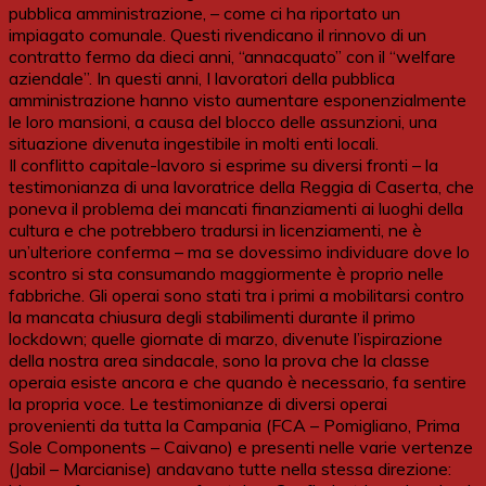
pubblica amministrazione, – come ci ha riportato un
impiagato comunale. Questi rivendicano il rinnovo di un
contratto fermo da dieci anni, “annacquato” con il “welfare
aziendale”. In questi anni, I lavoratori della pubblica
amministrazione hanno visto aumentare esponenzialmente
le loro mansioni, a causa del blocco delle assunzioni, una
situazione divenuta ingestibile in molti enti locali.
Il conflitto capitale-lavoro si esprime su diversi fronti – la
testimonianza di una lavoratrice della Reggia di Caserta, che
poneva il problema dei mancati finanziamenti ai luoghi della
cultura e che potrebbero tradursi in licenziamenti, ne è
un’ulteriore conferma – ma se dovessimo individuare dove lo
scontro si sta consumando maggiormente è proprio nelle
fabbriche. Gli operai sono stati tra i primi a mobilitarsi contro
la mancata chiusura degli stabilimenti durante il primo
lockdown; quelle giornate di marzo, divenute l’ispirazione
della nostra area sindacale, sono la prova che la classe
operaia esiste ancora e che quando è necessario, fa sentire
la propria voce. Le testimonianze di diversi operai
provenienti da tutta la Campania (FCA – Pomigliano, Prima
Sole Components – Caivano) e presenti nelle varie vertenze
(Jabil – Marcianise) andavano tutte nella stessa direzione: