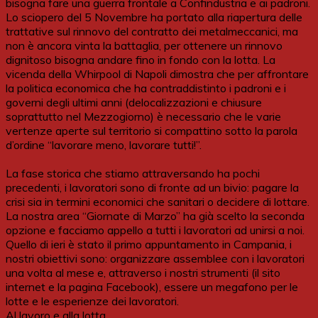
bisogna fare una guerra frontale a Confindustria e ai padroni.
Lo sciopero del 5 Novembre ha portato alla riapertura delle
trattative sul rinnovo del contratto dei metalmeccanici, ma
non è ancora vinta la battaglia, per ottenere un rinnovo
dignitoso bisogna andare fino in fondo con la lotta. La
vicenda della Whirpool di Napoli dimostra che per affrontare
la politica economica che ha contraddistinto i padroni e i
governi degli ultimi anni (delocalizzazioni e chiusure
soprattutto nel Mezzogiorno) è necessario che le varie
vertenze aperte sul territorio si compattino sotto la parola
d’ordine “lavorare meno, lavorare tutti!”.
La fase storica che stiamo attraversando ha pochi
precedenti, i lavoratori sono di fronte ad un bivio: pagare la
crisi sia in termini economici che sanitari o decidere di lottare.
La nostra area “Giornate di Marzo” ha già scelto la seconda
opzione e facciamo appello a tutti i lavoratori ad unirsi a noi.
Quello di ieri è stato il primo appuntamento in Campania, i
nostri obiettivi sono: organizzare assemblee con i lavoratori
una volta al mese e, attraverso i nostri strumenti (il sito
internet e la pagina Facebook), essere un megafono per le
lotte e le esperienze dei lavoratori.
Al lavoro e alla lotta.