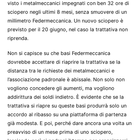
A
ot
b
a
at
visto i metalmeccanici impegnati con ben 32 ore di
e
sciopero negli ultimi 8 mesi, senza smuovere di un
p
e
o
m
millimetro Federmeccanica. Un nuovo sciopero è
p
o
previsto per il 20 giugno, nel caso la trattativa non
k
riprenda.
Non si capisce su che basi Federmeccanica
dovrebbe accettare di riaprire la trattativa se la
distanza tra le richieste dei metalmeccanici e
l’associazione padronale è abissale. Non solo non
vogliono concedere gli aumenti, ma vogliono
addirittura dei soldi indietro. È evidente che se la
trattativa si riapre su queste basi produrrà solo un
accordo al ribasso su una piattaforma di partenza
già modesta. E poi, perché dare ancora una volta un
preavviso di un mese prima di uno sciopero,