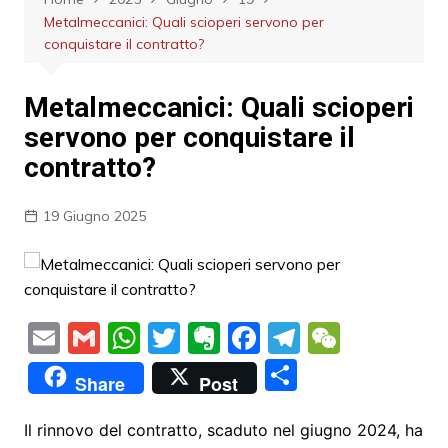
Metalmeccanici: Quali scioperi servono per
conquistare il contratto?
Metalmeccanici: Quali scioperi
servono per conquistare il
contratto?
19 Giugno 2025
E
G
W
T
E
F
T
W
m
m
h
w
v
a
el
e
S
Share
Post
ai
ai
at
itt
er
c
e
C
h
l
l
s
er
n
e
gr
h
ar
Il rinnovo del contratto, scaduto nel giugno 2024, ha