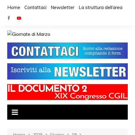
Salta
Home
Contattaci
Newsletter
La struttura dell’area
al
contenuto
Home
2025
Giugno
19