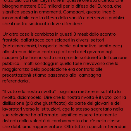
forza alla Von der Leyrn che in queste ore sta dicendo che
bisogna mettere 800 miliardi per la difesa dell’Europa, che
significa spesa in armamenti. Compagni, questa linea è
incompatibile con la difesa della sanità e dei servizi pubblici
che il nostro sindacato deve difendere.
Un’altra cosa è cambiata in questi 3 mesi: dallo scontro
frontale, dall’attacco con scioperi in diversi settori
(metalmeccanici, trasporto locale, automotive, sanità ecc.)
alla strenua difesa contro gli attacchi del governo agli
scioperi (che hanno visto una grande solidarietà dell’opinione
pubblica… molti sondaggi in quella fase rilevavano che la
maggioranza della popolazione era contraria alle
precettazioni) stiamo passando alla “campagna
referendaria”.
“Il voto è la nostra rivolta”… significa mettere in soffitta la
rivolta, diciamocelo. Dire che la nostra rivolta è il voto, con la
disillusione (più che giustificata) da parte dei giovani e dei
lavoratori verso le istituzioni, cge lo stesso segretario nella
sua relazione ha affermato, significa essere totalmente
distanti dalla volontà di cambiamento che c’è nella classe
che dobbiamo rappresentare. Oltretutto, i quesiti referendari