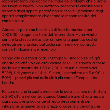
rappresentano una goccia nel mare dei problemi che ci sono
nei luoghi di lavoro. Non mettono neanche in discussione il
sistema degli appalti, perché non si risolve il problema degli
appalti semplicemente chiedendo là responsabilità del
committente.
Adesso ci poniamo l’obiettivo di fare formazione per
100.000 delegati sui temi del referendum. Avrei voluto
sentire la stessa enfasi per armare una quantità così di
delegati per una dura battaglia sui rinnovi dei contratti,
contro l’inflazione, per esempio.
Vengo alle questioni locali. Purtroppo il sindaco se n’è già
andato perché volevo dirgli alcune cose. Da sabato la corsa
del bus è passata da 1,50 a 2,30 euro (un aumento del
53%!), il citypass da 14 a 19 euro, il giornaliero da 6 a 9€ (+
50%)… prezzi più cari della città più cara d’Europa… cioè
Londra.
Rincara anche la sosta oraria per le auto: si arriva addirittura
a 3,90 all’ora nel centro storico. Questa è una chiara misura
classista, che si aggiunge al resto degli aumenti per
inflazione, all’aumento dei prezzi di case (sia vendita che