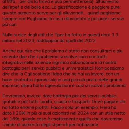
affitto… per chi la trova e può permettersela), all’aumento
dell’irpef e del bollo ecc. La giustificazione è peggiore pure:
questo aumento serve per gli alluvionati… quindi paghiamo
sempre noi! Paghiamo la casa alluvionata e poi pure i servizi
più cari.
Nulla si dice degli utili che Tper ha fatto in questi anni: 3,3
milioni nel 2023, raddoppiando quelli del 2022.
Anche qui, dire che il problema è stato non consultarci e più
recente dire che il problema si risolve con i contratti
integrativi nelle aziende significa abbandonare la nostra
battaglia per i servizi pubblici e universalistici! Non possiamo
dire che la Cgil sostiene l’idea che se hai un lavoro, con un
buon contratto (quindi solo in una piccola parte delle grandi
imprese) allora hai le agevolazioni e così si risolve il problema.
Dovremmo, invece, dare battaglia per dei servizi pubblici,
gratuiti e per tutti: sanità, scuola e trasporti. Deve pagare chi
ha fatto enormi profitti. Faccio solo un esempio: Hera ha
dato il 20% in più ai suoi azionisti nel 2024 con un utile netto
del 16%: guarda caso è esattamente quello che dovremmo
chiede di aumento degli stipendi per l’inflazione.