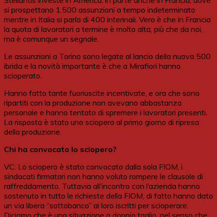
Stellantis investe in America, in parte anche in Francia, dove
si prospettano 1.500 assunzioni a tempo indeterminato
mentre in Italia si parla di 400 interinali. Vero è che in Francia
la quota di lavoratori a termine è molto alta, più che da noi,
ma è comunque un segnale.
Le assunzioni a Torino sono legate al lancio della nuova 500
ibrida e la novità importante è che a Mirafiori hanno
scioperato.
Hanno fatto tante fuoriuscite incentivate, e ora che sono
ripartiti con la produzione non avevano abbastanza
personale e hanno tentato di spremere i lavoratori presenti.
La risposta è stato uno sciopero al primo giorno di ripresa
della produzione.
Chi ha convocato lo sciopero?
VC: Lo sciopero è stato convocato dalla sola FIOM, i
sindacati firmatari non hanno voluto rompere le clausole di
raffreddamento. Tuttavia all’incontro con l’azienda hanno
sostenuto in tutto le richieste della FIOM, di fatto hanno dato
un via libera “sottobanco” ai loro iscritti per scioperare.
Diciamo che è una situazione a doppio taglio, nel senso che