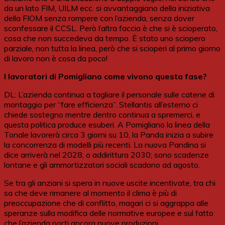
da un lato FIM, UILM ecc. si avvantaggiano della iniziativa
della FIOM senza rompere con l’azienda, senza dover
sconfessare il CCSL. Però l’altra faccia è che si è scioperato,
cosa che non succedeva da tempo. È stato uno sciopero
parziale, non tutta la linea, però che si scioperi al primo giorno
di lavoro non è cosa da poco!
I lavoratori di Pomigliano come vivono questa fase?
DL: L’azienda continua a tagliare il personale sulle catene di
montaggio per “fare efficienza”. Stellantis all’esterno ci
chiede sostegno mentre dentro continua a spremerci, e
questa politica produce esuberi. A Pomigliano la linea della
Tonale lavorerà circa 3 giorni su 10, la Panda inizia a subire
la concorrenza di modelli più recenti. La nuova Pandina si
dice arriverà nel 2028, o addirittura 2030; sono scadenze
lontane e gli ammortizzatori sociali scadono ad agosto.
Se tra gli anziani si spera in nuove uscite incentivate, tra chi
sa che deve rimanere al momento il clima è più di
preoccupazione che di conflitto, magari ci si aggrappa alle
speranze sulla modifica delle normative europee e sul fatto
che l’azienda porti ancora nuove produzioni.