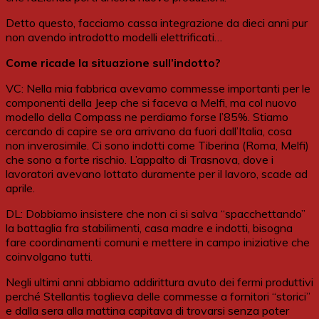
Detto questo, facciamo cassa integrazione da dieci anni pur
non avendo introdotto modelli elettrificati…
Come ricade la situazione sull’indotto?
VC: Nella mia fabbrica avevamo commesse importanti per le
componenti della Jeep che si faceva a Melfi, ma col nuovo
modello della Compass ne perdiamo forse l’85%. Stiamo
cercando di capire se ora arrivano da fuori dall’Italia, cosa
non inverosimile. Ci sono indotti come Tiberina (Roma, Melfi)
che sono a forte rischio. L’appalto di Trasnova, dove i
lavoratori avevano lottato duramente per il lavoro, scade ad
aprile.
DL: Dobbiamo insistere che non ci si salva “spacchettando”
la battaglia fra stabilimenti, casa madre e indotti, bisogna
fare coordinamenti comuni e mettere in campo iniziative che
coinvolgano tutti.
Negli ultimi anni abbiamo addirittura avuto dei fermi produttivi
perché Stellantis toglieva delle commesse a fornitori “storici”
e dalla sera alla mattina capitava di trovarsi senza poter