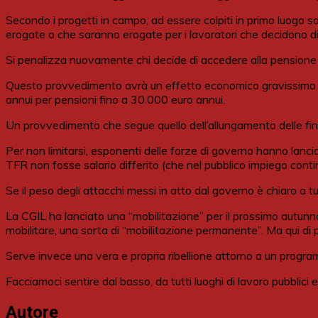
Secondo i progetti in campo, ad essere colpiti in primo luogo sa
erogate o che saranno erogate per i lavoratori che decidono di
Si penalizza nuovamente chi decide di accedere alla pensione d
Questo provvedimento avrà un effetto economico gravissimo per
annui per pensioni fino a 30.000 euro annui.
Un provvedimento che segue quello dell’allungamento delle fines
Per non limitarsi, esponenti delle forze di governo hanno lanciat
TFR non fosse salario differito (che nel pubblico impiego contin
Se il peso degli attacchi messi in atto dal governo è chiaro a tu
La CGIL ha lanciato una “mobilitazione” per il prossimo autunno
mobilitare, una sorta di “mobilitazione permanente”. Ma qui di 
Serve invece una vera e propria ribellione attorno a un progra
Facciamoci sentire dal basso, da tutti luoghi di lavoro pubblici e
Autore