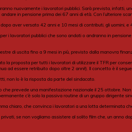
ranno nuovamente i lavoratori pubblici. Sarà prevista, infatti, un
 andare in pensione prima dei 67 anni di età. Con l’ulteriore sca
opo aver versato 42 anni e 10 mesi di contributi, gli uomini, e 
 i lavoratori pubblici che sono andati o andranno in pensione a
tre di uscita fino a 9 mesi in più, previsto dalla manovra finanz
o la proposta per tutti i lavoratori di utilizzare il TFR per cons
ua ad essere retribuito dopo oltre 2 anni!). Il concetto è il seg
tti, non lo è la risposta da parte del sindacato.
 che prevede una manifestazione nazionale il 25 ottobre. Non c’è
permanente c’è solo la passiva routine di un gruppo dirigente sin
mma chiaro, che convinca i lavoratori a una lotta determinata ch
 privati, se non vogliamo assistere al solito film che, un anno dop