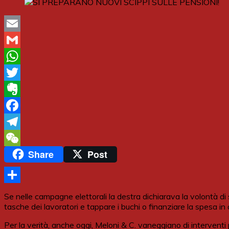
Email
Gmail
WhatsApp
Twitter
Evernote
Facebook
Telegram
Share
Post
WeChat
Share
Se nelle campagne elettorali la destra dichiarava la volontà di
tasche dei lavoratori e tappare i buchi o finanziare la spesa i
Per la verità, anche oggi, Meloni & C. vaneggiano di interventi p