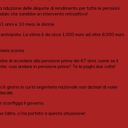
a riduzione delle aliquote di rendimento per tutte le pensioni
ndalo che sarebbe un intervento retroattivo!
41 anni e 10 mesi, le donne.
nticipata. La stima è da circa 1.000 euro ad oltre 6.000 euro
iaria scorsa.
entire di accedere alla pensione prima dei 67 anni, come se il
uente: vuoi andare in pensione prima? Te la paghi due volte!
 giorno in cui la segreteria nazionale non dichiari di voler
dacale.
e sconfigga il governo.
o l’altro, ci ha portato a questa situazione!