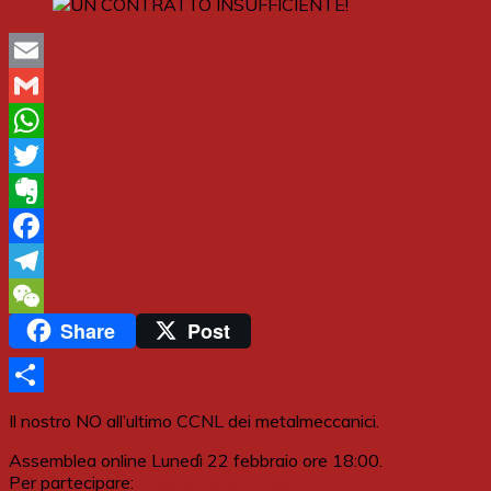
Email
Gmail
WhatsApp
Twitter
Evernote
Facebook
Telegram
Share
Post
WeChat
Share
Il nostro NO all’ultimo CCNL dei metalmeccanici.
Assemblea online Lunedì 22 febbraio ore 18:00.
Per partecipare:
https://www.bit.ly//ass22feb