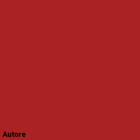
2025-CCNL-Fiom-NO-2
Download
Autore