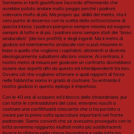
Sentiamo in tanti giustificare l’accordo affermando che
avrebbe potuto andare molto peggio perché i padroni
volevano molto di più. Ma proprio qui, aldilà del merito, sta il
vero punto di dissenso con la scelta della sottoscrizione di
questa intesa. I padroni piangono sempre miseria ed esigono
sempre di tutto e di più. I padroni sono sempre stati dei “bravi
sindacalisti” (dei loro profitti) e degli ingordi. Ma il metro di
giudizio ed orientamento sindacale non si può misurare in
base a quello che vogliono i capitalisti, altrimenti si diventa
ideologicamente subalterni alla loro visione. Al contrario, il
nostro metro di misura per giudicare un contratto dovrebbero
essere due aspetti altri da questo ed interdipendenti tra loro.
Ovvero ciò che vogliamo ottenere e quali rapporti di forza
nelle fabbriche siamo in grado di costruire. Su entrambi il
nostro giudizio in questo epilogo è impietoso.
Con le 40 ore di sciopero ed il blocco dello straordinario, pur
con tutte le contraddizioni del caso, eravamo riusciti a
costruire una conflittuaità crescente che ci ha portato a
creare per la prima volta spaccature importanti nel fronte
padronale. Siamo convinti che se avessimo proseguito con la
lotta avremmo raggiunto risultati molto più soddisfacenti.
Invece la sfiducia nella classe lavoratrice e nelle lotte ha