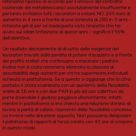
Riteniamo l’ipotesi di accordo per il rinnovo del contratto
nazionale dei metalmeccanici assolutamente insufficiente e
pertanto invitiamo tutti i lavoratori a votare NO. 205 euro di
aumento in 4 anni a fronte di una richiesta di 280 in 3 anni –
richiesta già di per sé inadeguata visto l’impatto che ha
avuto sui salari l’inflazione di questi anni – significa il 55%
dell’obiettivo.
Un risultato decisamente al di sotto delle esigenze dei
lavoratori travolti dalla perdita di potere d’acquisto e a fronte
dei profitti stellari che continuano a macinare i padroni.
Inoltre non è stata nemmeno eliminata la clausola di
assorbibilità degli aumenti per chi ha superminimi individuali
richiesta in piattaforma. Se a questo si aggiunge che la cifra
pattuita è stata scambiata con un aumento della flessibilità
oraria di 16 ore e con due PAR in più ad uso collettivo da
parte aziendale il giudizio peggiora ulteriormente. Infatti
mentre in piattaforma si era chiesta una riduzione d’orario di
lavoro a parità di salario, l’aumento della flessibilità concessa
va invece nella direzione opposta. Non possiamo delapidare
il patrimonio di rapporti di forza creato con 40 ore di sciopero
in questo modo.