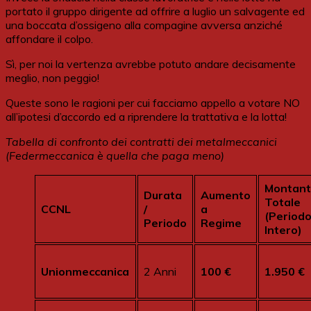
portato il gruppo dirigente ad offrire a luglio un salvagente ed
una boccata d’ossigeno alla compagine avversa anziché
affondare il colpo.
Sì, per noi la vertenza avrebbe potuto andare decisamente
meglio, non peggio!
Queste sono le ragioni per cui facciamo appello a votare NO
all’ipotesi d’accordo ed a riprendere la trattativa e la lotta!
Tabella di confronto dei contratti dei metalmeccanici
(Federmeccanica è quella che paga meno)
Montan
Durata
Aumento
Totale
CCNL
/
a
(Period
Periodo
Regime
Intero)
Unionmeccanica
2 Anni
100 €
1.950 €