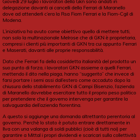
Giovedì 29 luglio i lavoratori della Gkn sono andati in
delegazione davanti ai cancelli della Ferrari di Maranello
dove ad attenderli c’era la Rsa Fiom Ferrari e la Fiom-Cgil di
Modena.
L’iniziativa ha avuto come obiettivo quello di mettere tutti,
non solo la multinazionale Melrose che di GKN è proprietaria,
compresi i clienti più importanti di GKN tra cui appunto Ferrari
e Maserati, davanti alle proprie responsabilità.
Dato che Ferrari fa della cosiddetta italianità del prodotto un
suo punto di forza, i lavoratori GKN assieme a quelli Ferrari,
mettendo il dito nella piaga, hanno “suggerito” che invece di
farsi portare i semi assi dall’estero come accaduto dopo la
chiusura dello stabilimento GKN di Campi Bisenzio, l’azienda
di Maranello dovrebbe esercitare tutto il proprio peso politico
per pretendere che il governo intervenga per garantire la
salvaguardia dell’azienda fiorentina.
A questo si aggiunge una domanda altrettanto perentoria al
governo. Perchè lo stato è potuto entrare direttamente in
Ilva con una valanga di soldi pubblici (cioè di tutti noi) per
garantire a Mittal i propri dividendi e scaricari sulla collettività