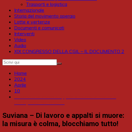
Trasporti e logistica
Internazionale
Storia del movimento operaio
Lotte e vertenze
Documenti e comunicati
Interventi
Video
Audio
XIX CONGRESSO DELLA CGIL – IL DOCUMENTO 2
Home
2024
Aprile
10
Suviana – Di lavoro e appalti si muore: la misura è
colma, blocchiamo tutto!
Suviana – Di lavoro e appalti si muore:
la misura è colma, blocchiamo tutto!