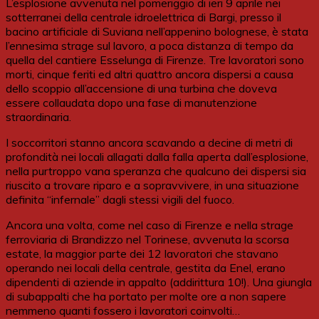
L’esplosione avvenuta nel pomeriggio di ieri 9 aprile nei
sotterranei della centrale idroelettrica di Bargi, presso il
bacino artificiale di Suviana nell’appenino bolognese, è stata
l’ennesima strage sul lavoro, a poca distanza di tempo da
quella del cantiere Esselunga di Firenze. Tre lavoratori sono
morti, cinque feriti ed altri quattro ancora dispersi a causa
dello scoppio all’accensione di una turbina che doveva
essere collaudata dopo una fase di manutenzione
straordinaria.
I soccorritori stanno ancora scavando a decine di metri di
profondità nei locali allagati dalla falla aperta dall’esplosione,
nella purtroppo vana speranza che qualcuno dei dispersi sia
riuscito a trovare riparo e a sopravvivere, in una situazione
definita “infernale” dagli stessi vigili del fuoco.
Ancora una volta, come nel caso di Firenze e nella strage
ferroviaria di Brandizzo nel Torinese, avvenuta la scorsa
estate, la maggior parte dei 12 lavoratori che stavano
operando nei locali della centrale, gestita da Enel, erano
dipendenti di aziende in appalto (addirittura 10!). Una giungla
di subappalti che ha portato per molte ore a non sapere
nemmeno quanti fossero i lavoratori coinvolti…