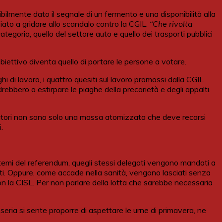
bilmente dato il segnale di un fermento e una disponibilità alla
ziato a gridare allo scandalo contro la CGIL.
“Che rivolta
tegoria, quello del settore auto e quello dei trasporti pubblici
l’obiettivo diventa quello di portare le persone a votare.
hi di lavoro, i quattro quesiti sul lavoro promossi dalla CGIL
ebbero a estirpare le piaghe della precarietà e degli appalti.
avoratori non sono solo una massa atomizzata che deve recarsi
.
i temi del referendum, quegli stessi delegati vengono mandati a
porti. Oppure, come accade nella sanità, vengono lasciati senza
on la CISL. Per non parlare della lotta che sarebbe necessaria
eria si sente proporre di aspettare le urne di primavera, ne