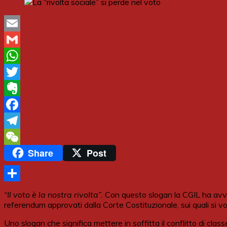
Email
Gmail
WhatsApp
Twitter
Evernote
Facebook
Telegram
Share
Post
WeChat
Share
“Il voto è la nostra rivolta”.
Con questo slogan la CGIL ha avviat
referendum approvati dalla Corte Costituzionale, sui quali si 
Uno slogan che significa mettere in soffitta il conflitto di class