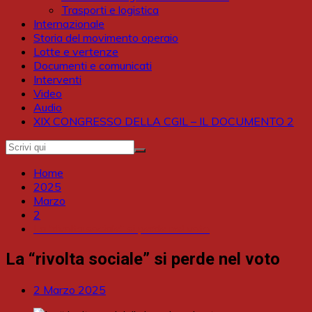
Trasporti e logistica
Internazionale
Storia del movimento operaio
Lotte e vertenze
Documenti e comunicati
Interventi
Video
Audio
XIX CONGRESSO DELLA CGIL – IL DOCUMENTO 2
Home
2025
Marzo
2
La “rivolta sociale” si perde nel voto
La “rivolta sociale” si perde nel voto
2 Marzo 2025