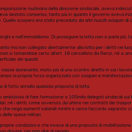
reparazione routinaria della direzione sindacale, aveva indiscuti
” aveva destato consenso, tanto più in quanto il governo aveva ini
uello sciopero era stato preceduto da altri riusciti scioperi di ca
ranghi e nell’immobilismo. Di proseguire la lotta non si parla più, 
to ma non collegato direttamente alla lotta per i diritti nei luog
n si tornerebbe certo all’art. 18 cancellato da Renzi, né si andr
iciale dei quesiti.
 la classe dominante, molto più di uno scontro diretto in cui i l
 campo la propria forza organizzata con scioperi e manifestazioni
i fatto annulla qualsiasi proposta di lotta.
ivo ambizioso di fare formazione a 100mila delegati sindacali su
lari, né i diritti, come avvenuto da ultimo nei contratti dei tras
o che nega aumenti salariali minimi e cerca l’accordo separato c
delle spese militari.
oprie condizioni e che invece di una proposta di mobilitazione s
l suo dovere, per non dire di peggio.