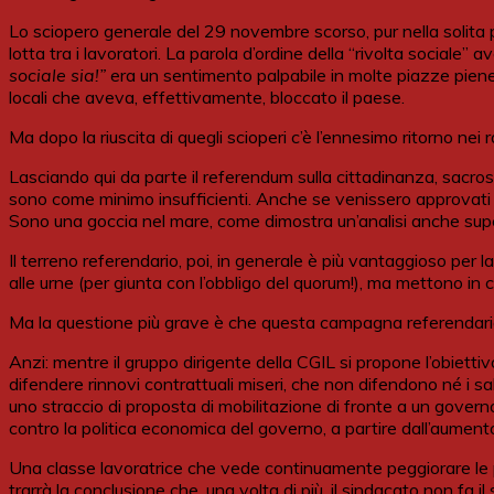
Lo sciopero generale del 29 novembre scorso, pur nella solita p
lotta tra i lavoratori. La parola d’ordine della “rivolta sociale
sociale sia!”
era un sentimento palpabile in molte piazze piene. Q
locali che aveva, effettivamente, bloccato il paese.
Ma dopo la riuscita di quegli scioperi c’è l’ennesimo ritorno nei 
Lasciando qui da parte il referendum sulla cittadinanza, sacrosan
sono come minimo insufficienti. Anche se venissero approvati no
Sono una goccia nel mare, come dimostra un’analisi anche superf
Il terreno referendario, poi, in generale è più vantaggioso per
alle urne (per giunta con l’obbligo del quorum!), ma mettono in
Ma la questione più grave è che questa campagna referendaria d
Anzi: mentre il gruppo dirigente della CGIL si propone l’obiett
difendere rinnovi contrattuali miseri, che non difendono né i sa
uno straccio di proposta di mobilitazione di fronte a un govern
contro la politica economica del governo, a partire dall’aumento 
Una classe lavoratrice che vede continuamente peggiorare le pr
trarrà la conclusione che, una volta di più, il sindacato non fa i