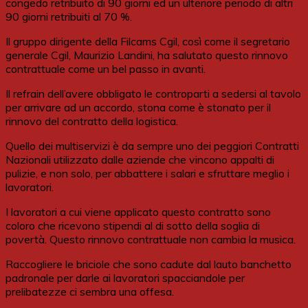
congedo retribuito di 90 giorni ed un ulteriore periodo di altri
90 giorni retribuiti al 70 %.
Il gruppo dirigente della Filcams Cgil, così come il segretario
generale Cgil, Maurizio Landini, ha salutato questo rinnovo
contrattuale come un bel passo in avanti.
Il refrain dell’avere obbligato le controparti a sedersi al tavolo
per arrivare ad un accordo, stona come è stonato per il
rinnovo del contratto della logistica.
Quello dei multiservizi è da sempre uno dei peggiori Contratti
Nazionali utilizzato dalle aziende che vincono appalti di
pulizie, e non solo, per abbattere i salari e sfruttare meglio i
lavoratori.
I lavoratori a cui viene applicato questo contratto sono
coloro che ricevono stipendi al di sotto della soglia di
povertà. Questo rinnovo contrattuale non cambia la musica.
Raccogliere le briciole che sono cadute dal lauto banchetto
padronale per darle ai lavoratori spacciandole per
prelibatezze ci sembra una offesa.