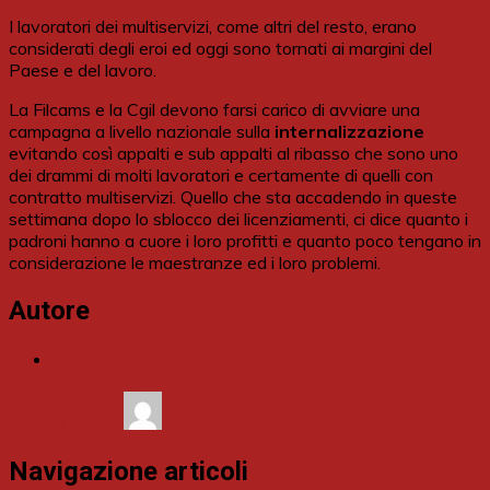
I lavoratori dei multiservizi, come altri del resto, erano
considerati degli eroi ed oggi sono tornati ai margini del
Paese e del lavoro.
La Filcams e la Cgil devono farsi carico di avviare una
campagna a livello nazionale sulla
internalizzazione
evitando così appalti e sub appalti al ribasso che sono uno
dei drammi di molti lavoratori e certamente di quelli con
contratto multiservizi. Quello che sta accadendo in queste
settimana dopo lo sblocco dei licenziamenti, ci dice quanto i
padroni hanno a cuore i loro profitti e quanto poco tengano in
considerazione le maestranze ed i loro problemi.
Autore
Angelo RAIMONDI - Delegato RSU FILCAMS CGIL
Esselunga Milano - Commissione Commercio Giornate
di marzo
Navigazione articoli