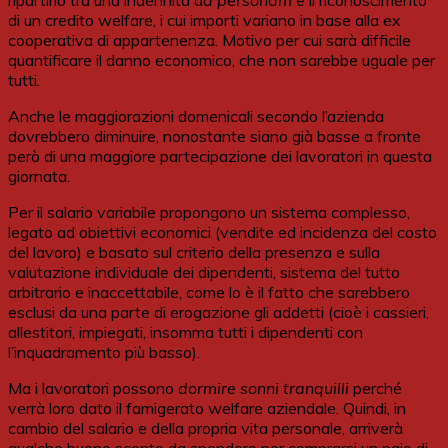
ripartirlo tra una indennità a
d personam
e il riconoscimento
di un credito welfare, i cui importi variano in base alla ex
cooperativa di appartenenza. Motivo per cui sarà difficile
quantificare il danno economico, che non sarebbe uguale per
tutti.
Anche le maggiorazioni domenicali secondo l’azienda
dovrebbero diminuire, nonostante siano già basse a fronte
però di una maggiore partecipazione dei lavoratori in questa
giornata.
Per il salario variabile propongono un sistema complesso,
legato ad obiettivi economici (vendite ed incidenza del costo
del lavoro) e basato sul criterio della presenza e sulla
valutazione individuale dei dipendenti, sistema del tutto
arbitrario e inaccettabile, come lo è il fatto che sarebbero
esclusi da una parte di erogazione gli addetti (cioè i cassieri,
allestitori, impiegati, insomma tutti i dipendenti con
l’inquadramento più basso).
Ma i lavoratori possono
dormire sonni tranquilli
perché
verrà loro dato il famigerato welfare aziendale. Quindi, in
cambio del salario e della propria vita personale, arriverà