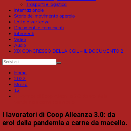
Trasporti e logistica
Internazionale
Storia del movimento operaio
Lotte e vertenze
Documenti e comunicati
Interventi
Video
Audio
XIX CONGRESSO DELLA CGIL – IL DOCUMENTO 2
Home
2022
Marzo
12
I lavoratori di Coop Alleanza 3.0: da eroi della
pandemia a carne da macello.
I lavoratori di Coop Alleanza 3.0: da
eroi della pandemia a carne da macello.