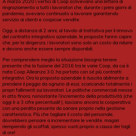
A marzo 2020 i vertici di Coop scrivevano una lettera di
ringraziamento a tutti i lavoratori che, durante i primi giorni di
pandemia, avevano continuato a lavorare garantendo
servizio ai clienti e cospicue vendite.
Oggi, a distanza di 2 anni, al tavolo di trattativa per il rinnovo
del contratto integrativo aziendale, le proposte fanno capire
che, per la dirigenza, i lavoratori sono solo un costo da ridurre
e devono anche essere sempre disponibili.
Per comprendere meglio la situazione bisogna tenere
presente che la fusione del 2016 tra le varie Coop, da cui è
nata Coop Alleanza 3.0, ha portato con sé più contratti
integrativi. Ora la proposta aziendale è riuscita abilmente a
prendere il peggio da ognuno di essi, scaricando totalmente i
propri fallimenti sui lavoratori. Le politiche commerciali messe
in atto finora, nonostante l’incremento della produttività (che
oggi è a 3 cifre percentuali! ), lasciano ancora la cooperativa
con una perdita pesante da sanare proprio nella gestione
caratteristica. Più che tagliare il costo del personale,
dovrebbero pensare a incrementare le vendite, magari
riempiendo gli scaffali, spesso vuoti proprio a causa dei tagli
di ore!