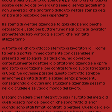
qualche buono sconto da spendere per comprarsi un paio di
scarpe della Adidas ovvero una serie di servizi gratuiti (ma
non universali), che andranno dall’aiuto nell’assistenza degli
anziani allo psicologo per i dipendenti.
Il sistema di welfare aziendale fa gola all’azienda perché
detassato e usato per buttare fumo negli occhi ai lavoratori,
promettendo loro vantaggi e sconti, che non tutti
utilizzeranno.
A fronte del chiaro attacco sferrato ai lavoratori, la Filcams
fa bene a partire immediatamente con assemblee in
presenza per spiegare la situazione, ma dovrebbe
contestualmente rigettare la piattaforma aziendale e aprire
uno stato di agitazione, per contrastare da subito l’arroganza
di Coop. Se dovesse passare questo contratto sarebbe
un’enorme perdita di diritti e salario senza precedenti,
consegnando ai giovani una situazione aziendale pessima,
nel già crudele e selvaggio mondo del lavoro.
Bisogna chiedere che l’integrativo sia il risultato del meglio di
quelli passati, non dei peggiori, che sono frutto di errori,
quando sono stati firmati contratti a perdere. Quello della ex-