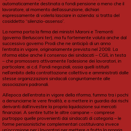
automaticamente destinata a fondi pensione a meno che il
lavoratore, al momento dell’assunzione, dichiari
espressamente di volerla lasciare in azienda: si tratta del
cosiddetto “silenzio-assenso”.
La norma porta la firma dei ministri Maroni e Tremonti
(governo Berlusconi
ter
), ma fu fortemente voluta anche dal
successivo governo Prodi che ne anticipò di un anno
l’entrata in vigore, originariamente prevista nel 2008. La
riforma ebbe anche il consenso dei sindacati – CGIL in testa
– che promossero attivamente l’adesione dei lavoratori, in
particolare, ai c.d. Fondi negoziali, ossia quelli istituiti
nell’ambito della contrattazione collettiva e amministrati dalle
stesse organizzazioni sindacali congiuntamente alle
associazioni padronali.
All’epoca dell’entrata in vigore della riforma, fummo tra i pochi
a denunciarne le vere finalità, e a mettere in guardia dai rischi
derivanti dall’investire la propria liquidazione sui mercati
finanziari. A sentire tutte le altre campane – comprese
purtroppo quelle provenienti dai sindacati di categoria – le
forme pensionistiche complementari costituivano invece
un’occasione per i lavoratori per mettere a frutto la propria