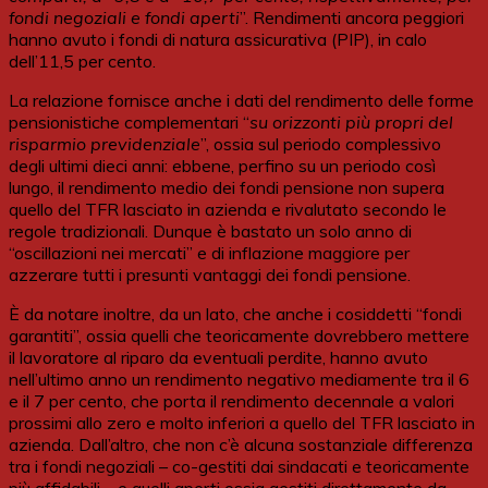
fondi negoziali e fondi aperti
”. Rendimenti ancora peggiori
hanno avuto i fondi di natura assicurativa (PIP), in calo
dell’11,5 per cento.
La relazione fornisce anche i dati del rendimento delle forme
pensionistiche complementari “
su orizzonti più propri del
risparmio previdenziale
”, ossia sul periodo complessivo
degli ultimi dieci anni: ebbene, perfino su un periodo così
lungo, il rendimento medio dei fondi pensione non supera
quello del TFR lasciato in azienda e rivalutato secondo le
regole tradizionali. Dunque è bastato un solo anno di
“oscillazioni nei mercati” e di inflazione maggiore per
azzerare tutti i presunti vantaggi dei fondi pensione.
È da notare inoltre, da un lato, che anche i cosiddetti “fondi
garantiti”, ossia quelli che teoricamente dovrebbero mettere
il lavoratore al riparo da eventuali perdite, hanno avuto
nell’ultimo anno un rendimento negativo mediamente tra il 6
e il 7 per cento, che porta il rendimento decennale a valori
prossimi allo zero e molto inferiori a quello del TFR lasciato in
azienda. Dall’altro, che non c’è alcuna sostanziale differenza
tra i fondi negoziali – co-gestiti dai sindacati e teoricamente
più affidabili – e quelli aperti ossia gestiti direttamente da