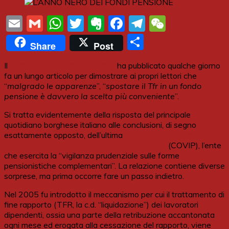
Email
Gmail
WhatsApp
Twitter
Evernote
Facebook
Telegram
WeChat
Share
Share
Post
Il
Corriere della Sera
Economia
ha pubblicato qualche giorno
fa un lungo articolo per dimostrare ai propri lettori che
“
malgrado le apparenze
”, “
spostare il Tfr in un fondo
pensione è davvero la scelta più conveniente
”.
Si tratta evidentemente della risposta del principale
quotidiano borghese italiano alle conclusioni, di segno
esattamente opposto, dell’ultima
relazione semestrale della
Commissione di Vigilanza sui Fondi Pensione
(COVIP), l’ente
che esercita la “vigilanza prudenziale sulle forme
pensionistiche complementari”. La relazione contiene diverse
sorprese, ma prima occorre fare un passo indietro.
Nel 2005 fu introdotto il meccanismo per cui il trattamento di
fine rapporto (TFR, la c.d. “liquidazione”) dei lavoratori
dipendenti, ossia una parte della retribuzione accantonata
ogni mese ed erogata alla cessazione del rapporto, viene