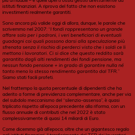
istituti finanziari. A riprova del fatto che non esistono
investimenti realmente garantiti.
Sono ancora più valide oggi di allora, dunque, le parole che
scrivemmo nel 2007: “
I fondi rappresentano un grande
affare solo per i padroni, i veri beneficiari di eventuali
guadagni coi quali possono darsi alla speculazione più
sfrenata senza il rischio di perderci visto che i soldi ce li
mettono i lavoratori. Ci si dice che questo reddito sarà
garantito dagli alti rendimenti dei fondi pensione, ma
nessun fondo pensione + in grado di garantire nulla né
tanto meno lo stesso rendimento garantito dal TFR.
”
Siamo stati facili profeti.
Nel frattempo la quota percentuale di dipendenti che ha
aderito a forme di previdenza complementare, anche per via
del subdolo meccanismo del “silenzio-assenso”, è quasi
triplicato rispetto all’epoca precedente alla riforma, con un
flusso annuale di contributi che nel 2022 è stato
complessivamente di quasi 14 miliardi di Euro.
Come dicemmo già all’epoca, oltre che un gigantesco regalo
agli istituti finanziari, il trasferimento del TFR dei lavoratori