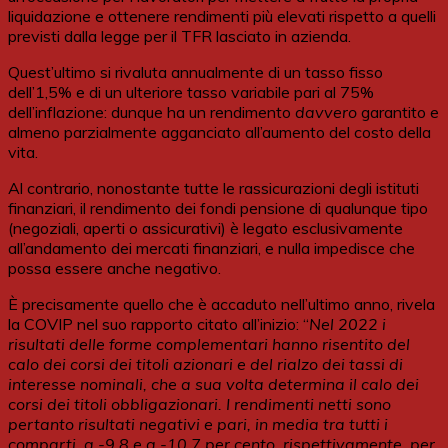
liquidazione e ottenere rendimenti più elevati rispetto a quelli
previsti dalla legge per il TFR lasciato in azienda.
Quest’ultimo si rivaluta annualmente di un tasso fisso
dell’1,5% e di un ulteriore tasso variabile pari al 75%
dell’inflazione: dunque ha un rendimento
davvero
garantito e
almeno parzialmente agganciato all’aumento del costo della
vita.
Al contrario, nonostante tutte le rassicurazioni degli istituti
finanziari, il rendimento dei fondi pensione di qualunque tipo
(negoziali, aperti o assicurativi) è legato esclusivamente
all’andamento dei mercati finanziari, e nulla impedisce che
possa essere anche negativo.
È precisamente quello che è accaduto nell’ultimo anno, rivela
la COVIP nel suo rapporto citato all’inizio: “
Nel 2022 i
risultati delle forme complementari hanno risentito del
calo dei corsi dei titoli azionari e del rialzo dei tassi di
interesse nominali, che a sua volta determina il calo dei
corsi dei titoli obbligazionari. I rendimenti netti sono
pertanto risultati negativi e pari, in media tra tutti i
comparti, a -9,8 e a -10,7 per cento, rispettivamente, per