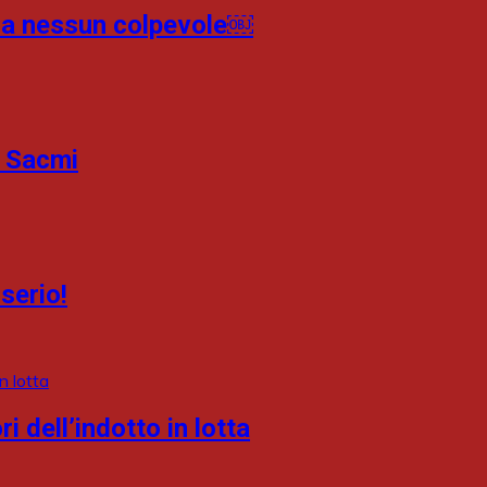
ora nessun colpevole￼
a Sacmi
 serio!
i dell’indotto in lotta