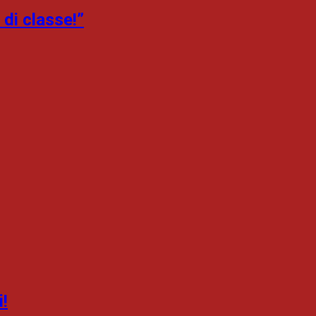
 di classe!”
i!