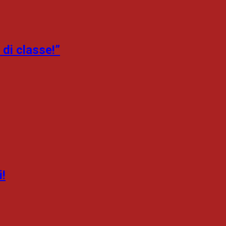
 di classe!”
i!