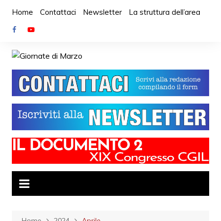
Salta
Home
Contattaci
Newsletter
La struttura dell’area
al
contenuto
Home
2024
Aprile