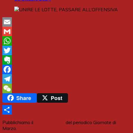
Email
Gmail
WhatsApp
Twitter
Evernote
Facebook
Telegram
Share
Post
WeChat
Share
Pubblichiamo il
nuovo numero
del periodico Giornate di
Marzo.