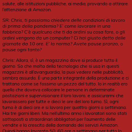
salute, alle istituzioni pubbliche, ai media, provando a attirare
l’attenzione di Amazon.
SR: Chris, ti possiamo chiedere delle condizioni di lavoro
di prima della pandemia? E’ come lavorare in una
fabbrica? C’è qualcuno che ti da ordini su cosa fare, o gli
ordini vengono da un computer? Ci hai giusto detto delle
giornate da 10 ore. E’ la norma? Avete pause pranzo, o
pause ogni tanto?
Chris:
Allora, sì, è un magazzino dove si produce tutto il
giorno. So che molta della tecnologia che si usa in questi
magazzini è all’avanguardia, la puoi vedere nelle pubblicità,
sembra assurda. È una parte integrante della produzione e ci
trattano come se fossimo un pezzo del tutto. Io in realtà ero
quello che doveva collocare le persone in determinate
postazioni e supervisionare il loro lavoro, e assicurarmi che
lavorassero per tutte e dieci le ore del loro turno. Sì, ogni
turno è di dieci ore e si lavora per quattro giorni a settimana.
Hai tre giorni liberi. Ma nell’ultimo anno i lavoratori sono stati
sottoposti a straordinari obbligatori per l’aumento delle
vendite e la crescita della domanda dei servizi Amazon.
Quindi hanno lavorato 50, 60 ore a settimana per tutto lo