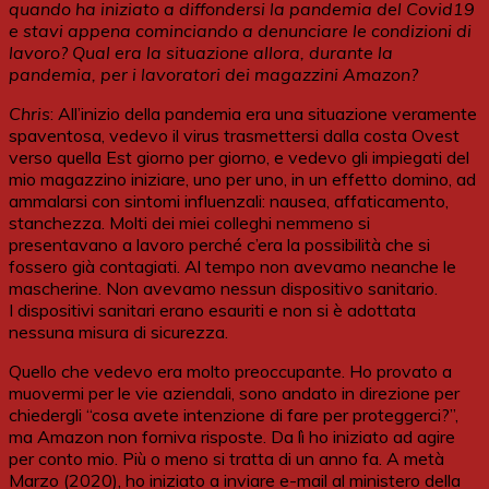
quando ha iniziato a diffondersi la pandemia del Covid19
e stavi appena cominciando a denunciare le condizioni di
lavoro? Qual era la situazione allora, durante la
pandemia, per i lavoratori dei magazzini Amazon?
Chris
: All’inizio della pandemia era una situazione veramente
spaventosa, vedevo il virus trasmettersi dalla costa Ovest
verso quella Est giorno per giorno, e vedevo gli impiegati del
mio magazzino iniziare, uno per uno, in un effetto domino, ad
ammalarsi con sintomi influenzali: nausea, affaticamento,
stanchezza. Molti dei miei colleghi nemmeno si
presentavano a lavoro perché c’era la possibilità che si
fossero già contagiati. Al tempo non avevamo neanche le
mascherine. Non avevamo nessun dispositivo sanitario.
I dispositivi sanitari erano esauriti e non si è adottata
nessuna misura di sicurezza.
Quello che vedevo era molto preoccupante. Ho provato a
muovermi per le vie aziendali, sono andato in direzione per
chiedergli “cosa avete intenzione di fare per proteggerci?”,
ma Amazon non forniva risposte. Da lì ho iniziato ad agire
per conto mio. Più o meno si tratta di un anno fa. A metà
Marzo (2020), ho iniziato a inviare e-mail al ministero della