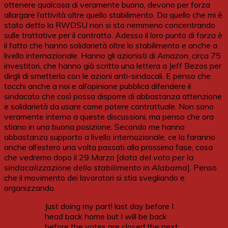
ottenere qualcosa di veramente buono, devono per forza
allargare l’attività oltre quello stabilimento. Da quello che mi è
stato detto la RWDSU non si sta nemmeno concentrando
sulle trattative per il contratto. Adesso il loro punto di forza è
il fatto che hanno solidarietà oltre lo stabilimento e anche a
livello internazionale. Hanno gli azionisti di Amazon, circa 75
investitori, che hanno già scritto una lettera a Jeff Bezos per
dirgli di smetterla con le azioni anti-sindacali. E penso che
tocchi anche a noi e all’opinione pubblica difendere il
sindacato che così possa disporre di abbastanza attenzione
e solidarietà da usare come potere contrattuale. Non sono
veramente interno a queste discussioni, ma penso che ora
stiano in una buona posizione. Secondo me hanno
abbastanza supporto a livello internazionale, ce la faranno
anche all’estero una volta passati alla prossima fase, cosa
che vedremo dopo il 29 Marzo [
data del voto per la
sindacalizzazione dello stabilimento in Alabama
]. Penso
che il movimento dei lavoratori si stia svegliando e
organizzando.
Just doing my part! last day before I
head back home but I will be back
before the votes are closed the next