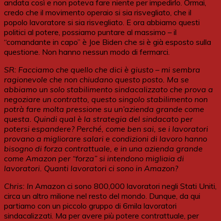
andata così e non poteva fare niente per impedirlo. Ormai,
credo che il movimento operaio si sia risvegliato, che il
popolo lavoratore si sia risvegliato. E ora abbiamo questi
politici al potere, possiamo puntare al massimo – il
“comandante in capo” è Joe Biden che si è già esposto sulla
questione. Non hanno nessun modo di fermarci.
SR: Facciamo che quello che dici è giusto – mi sembra
ragionevole che non chiudano questo posto. Ma se
abbiamo un solo stabilimento sindacalizzato che prova a
negoziare un contratto, questo singolo stabilimento non
potrà fare molta
pressione
su un’azienda grande come
questa. Quindi qual è la strategia del sindacato per
potersi espandere? Perché, come ben sai, se i lavoratori
provano a
migliorare
salari e condizioni
di lavoro
hanno
bisogno di forza contrattuale, e in una azienda grande
come Amazon per “forza” si intendono migliaia di
lavoratori. Quanti lavoratori ci sono in Amazon?
Chris: In
Amazon ci sono 800,000 lavoratori negli Stati Uniti,
circa un altro milione nel resto del mondo. Dunque, da qui
partiamo con un piccolo gruppo di 6mila lavoratori
sindacalizzati. Ma per avere più potere contrattuale, per