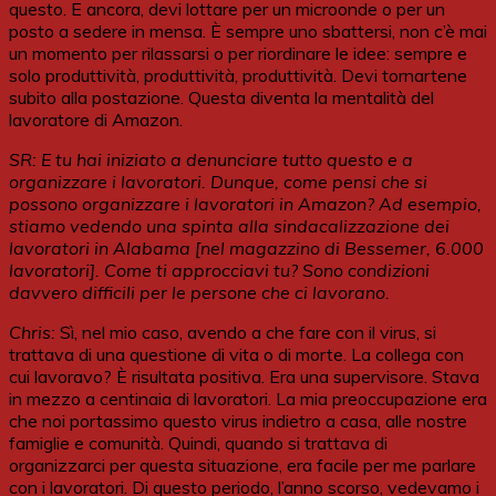
questo. E ancora, devi lottare per un microonde o per un
posto a sedere in mensa. È sempre uno sbattersi, non c’è mai
un momento per rilassarsi o per riordinare le idee: sempre e
solo produttività, produttività, produttività. Devi tornartene
subito alla postazione. Questa diventa la mentalità del
lavoratore di Amazon.
SR: E tu hai iniziato a denunciare tutto questo e a
organizzare i lavoratori. Dunque, come pensi che si
possono organizzare i lavoratori in Amazon? Ad esempio,
stiamo vedendo una spinta
all
a sindacalizzazione dei
lavoratori in Alabama [nel magazzino di Bessemer, 6.000
lavoratori]. Come ti approcciavi tu? Sono condizioni
davvero difficili per le persone che ci lavorano.
Chris:
Sì, nel mio caso, avendo a che fare con il virus, si
trattava di una questione di vita o di morte. La collega con
cui lavoravo? È risultata positiva. Era una supervisore. Stava
in mezzo a centinaia di lavoratori. La mia preoccupazione era
che noi portassimo questo virus indietro a casa, alle nostre
famiglie e comunità. Quindi, quando si trattava di
organizzarci per questa situazione, era facile per me parlare
con i lavoratori. Di questo periodo, l’anno scorso, vedevamo i