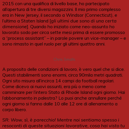
2015 con una qualifica di livello base, ho partecipato
all’apertura di tre diversi magazzini. Il mio primo complesso
era in New Jersey, il secondo a Windsor (Connecticut), e
l’ultimo a Staten Island [
gli ultimi due sono di una certa
dimensione
]. Quando ho iniziato come neo-assunto ho
lavorato sodo per circa sette mesi prima di essere promosso
a “process assistant” – in parole povere un vice-manager – e
sono rimasto in quel ruolo per gli ultimi quattro anni.
Chris Smalls
A proposito delle condizioni di lavoro, è vero quel che si dice.
Questi stabilimenti sono enormi, circa 90mila metri quadrati.
Ogni sito misura all’incirca 14 campi da football regolari.
Come dicevo ai nuovi assunti, era più o meno come
camminare per l’intero Stato di Rhode Island ogni giorno. Hai
l’abbonamento in palestra? Lo puoi anche annullare perché
ogni giorno si fanno dalle 10 alle 12 ore di allenamento a
corpo libero.
SR: Wow, sì, è parecchio! Mentre noi sentiamo spesso i
re
soconti
di queste situazioni lavorative, cosa hai visto tu