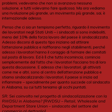
problemi, vedevamo che non si avanzava nessuna
soluzione, e tutti volevamo fare qualcosa. Ma ora vediamo
una rivoluzione più grande, un movimento più grande, sai, è
internazionale adesso.
Penso che ci sia un tempismo perfetto, riguardo il movimento
dei lavoratori negli Stati Uniti – i sindacati si sono indeboliti,
meno del 10% della forza lavoro del paese è sindacalizzata.
Adesso discorsi di questo tipo iniziano ad attirare
l’attenzione pubblica e riaffiorano negli stabilimenti, perché
adesso i lavoratori hanno il coraggio di formare dei comitati
sul posto di lavoro. Ed è lì che tutto incomincia, comincia
semplicemente dal fatto che i lavoratori facciano tra di loro
questa discussione. E adesso che i lavoratori, gli attivisti
come me e altri, sono al centro dell’attenzione pubblica e
stiamo sindacalizzando i lavoratori, il paese si inizia ad
infiammare – specialmente per quanto succede col sindacato
in Alabama, su cui tutti teniamo gli occhi puntati.
SR: Sei coinvolto nel progetto di sindacalizzazione con la
RWDSU in Alabama? [RWDSU – Retail, Wholesale and
Department Store Union – sindacato del settore del
commercio al dettaglio]