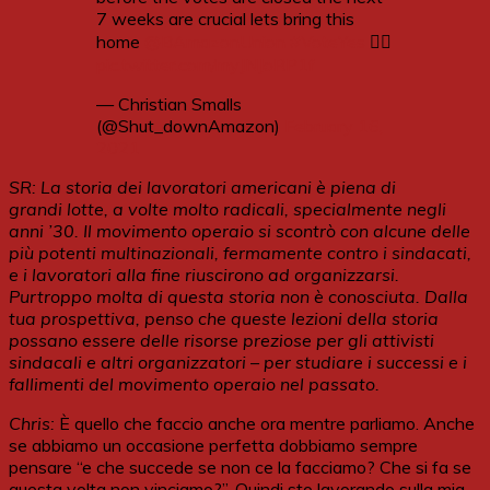
7 weeks are crucial lets bring this
home
@BAmazonUnion
#VoteYes
✊🏾
pic.twitter.com/myJNJoRP1f
— Christian Smalls
(@Shut_downAmazon)
February 16,
2021
SR: La storia dei lavoratori americani è piena di
grandi
lotte
, a volte molto radicali, specialmente negli
anni ’30. Il movimento operaio
si scontrò con
alcune delle
più potenti
multinazionali,
fermamente contro i sindacati,
e i lavoratori alla fine
riuscirono
ad organizzarsi.
Purtroppo molta di questa storia non è conosciuta. Dalla
tua prospettiva, penso che queste lezioni della storia
possano essere delle risorse preziose per gli attivisti
sindacali e altri organizzatori – per studiare i successi e i
fallimenti del movimento operaio nel passato.
Chris:
È quello che faccio anche ora mentre parliamo. Anche
se abbiamo un occasione perfetta dobbiamo sempre
pensare “e che succede se non ce la facciamo? Che si fa se
questa volta non vinciamo?”. Quindi sto lavorando sulla mia