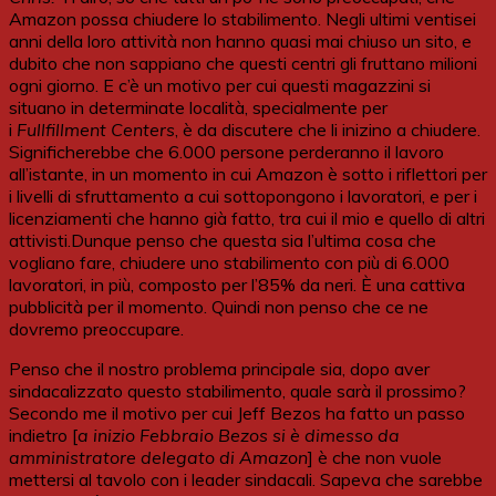
Amazon possa chiudere lo stabilimento. Negli ultimi ventisei
anni della loro attività non hanno quasi mai chiuso un sito, e
dubito che non sappiano che questi centri gli fruttano milioni
ogni giorno. E c’è un motivo per cui questi magazzini si
situano in determinate località, specialmente per
i
Fullfillment Centers
, è da discutere che li inizino a chiudere.
Significherebbe che 6.000 persone perderanno il lavoro
all’istante, in un momento in cui Amazon è sotto i riflettori per
i livelli di sfruttamento a cui sottopongono i lavoratori, e per i
licenziamenti che hanno già fatto, tra cui il mio e quello di altri
attivisti.Dunque penso che questa sia l’ultima cosa che
vogliano fare, chiudere uno stabilimento con più di 6.000
lavoratori, in più, composto per l’85% da neri. È una cattiva
pubblicità per il momento. Quindi non penso che ce ne
dovremo preoccupare.
Penso che il nostro problema principale sia, dopo aver
sindacalizzato questo stabilimento, quale sarà il prossimo?
Secondo me il motivo per cui Jeff Bezos ha fatto un passo
indietro [
a inizio Febbraio Bezos si è dimesso da
amministratore delegato di Amazon
] è che non vuole
mettersi al tavolo con i leader sindacali. Sapeva che sarebbe