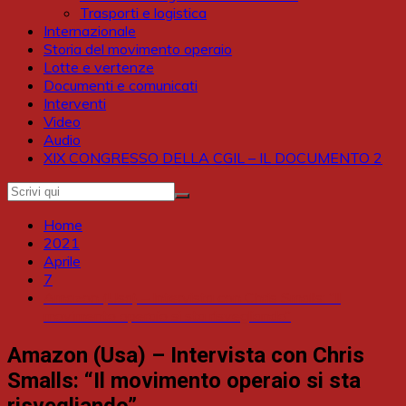
Trasporti e logistica
Internazionale
Storia del movimento operaio
Lotte e vertenze
Documenti e comunicati
Interventi
Video
Audio
XIX CONGRESSO DELLA CGIL – IL DOCUMENTO 2
Home
2021
Aprile
7
Amazon (Usa) – Intervista con Chris Smalls: “Il
movimento operaio si sta risvegliando”
Amazon (Usa) – Intervista con Chris
Smalls: “Il movimento operaio si sta
risvegliando”