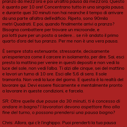
pranzo da mezz’ora e poi un’altra pausa da mezz’ora. Questo
è quanto per 10 ore! Concentrano tutto in una singola pausa,
e durante quei 30 minuti non hai neanche il tempo di arrivare
da una parte all’altra dell’edificio. Ripeto, sono 90mila
metri Quadrati. E poi, quando finalmente arrivi a pranzo?
Bisogna combattere per trovare un microonde, e
poi lotti pure per un posto a sedere… se n’è andato il primo
quarto d’ora del tuo pranzo. Per me non è una vera pausa.
È sempre stato estenuante, stressante, decisamente
un’esperienza come il carcere in isolamento, per dire. Sai, esci
presto la mattina per venire in questi depositi e non vedi la
luce del sole, non vedi l’alba. Ti alzi alle cinque, sei del mattino
e lavori un turno di 10 ore. Esci alle 5,6 di sera. Il sole
tramonta. Non vedi la luce del giorno. E questa è la realtà del
lavorare qui. Devi essere fisicamente e mentalmente pronto
a lavorare in queste condizioni, e farcela.
SR: Oltre quelle due pause da 30 minuti, ti è concesso di
andare in bagno? I lavoratori devono aspettare fino alla
fine del turno, o possono prendersi una pausa bagno?
Chris: Allora, qui c’è l’inghippo. Puoi prenderti la tua pausa