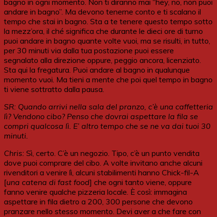
bagno in ogni momento. Non ti diranno mai “hey, no, non puoi
andare in bagno”. Ma devono tenerne conto e ti scalano il
tempo che stai in bagno. Sta a te tenere questo tempo sotto
la mezz’ora, il ché significa che durante le dieci ore di turno
puoi andare in bagno quante volte vuoi, ma se risulti, in tutto,
per 30 minuti via dalla tua postazione puoi essere
segnalato alla direzione oppure, peggio ancora, licenziato.
Sta qui la fregatura. Puoi andare al bagno in qualunque
momento vuoi. Ma tieni a mente che poi quel tempo in bagno
ti viene sottratto dalla pausa.
SR: Quando arrivi nella sala del pranzo, c’è una caffetteria
lì? Vendono cibo? Penso che dovrai aspettare la fila se
compri qualcosa lì. E’ altro tempo che se ne va dai tuoi 30
minuti.
Chris:
Sì, certo. C’è un negozio. Tipo, c’è un punto vendita
dove puoi comprare del cibo. A volte invitano anche alcuni
rivenditori a venire lì, alcuni stabilimenti hanno Chick-fil-A
[
una catena di fast food
] che ogni tanto viene, oppure
fanno venire qualche pizzeria locale. È così: immagina
aspettare in fila dietro a 200, 300 persone che devono
pranzare nello stesso momento. Devi aver a che fare con