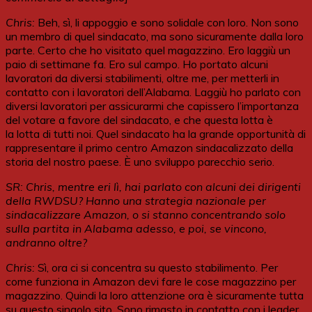
Chris:
Beh, sì, li appoggio e sono solidale con loro. Non sono
un membro di quel sindacato, ma sono sicuramente dalla loro
parte. Certo che ho visitato quel magazzino. Ero laggiù un
paio di settimane fa. Ero sul campo. Ho portato alcuni
lavoratori da diversi stabilimenti, oltre me, per metterli in
contatto con i lavoratori dell’Alabama. Laggiù ho parlato con
diversi lavoratori per assicurarmi che capissero l’importanza
del votare a favore del sindacato, e che questa lotta è
la lotta di tutti noi. Quel sindacato ha la grande opportunità di
rappresentare il primo centro Amazon sindacalizzato della
storia del nostro paese. È uno sviluppo parecchio serio.
SR: Chris, mentre eri lì, hai parlato con alcuni dei dirigenti
della RWDSU? Hanno una strategia nazionale per
sindacalizzare Amazon, o si stanno concentrando solo
sulla partita in Alabama adesso, e poi, se vincono,
andranno oltre?
Chris:
Sì, ora ci si concentra su questo stabilimento. Per
come funziona in Amazon devi fare le cose magazzino per
magazzino. Quindi la loro attenzione ora è sicuramente tutta
su questo singolo sito. Sono rimasto in contatto con i leader