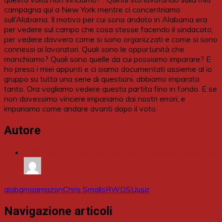
campagna qui a New York mentre ci concentriamo
sull’Alabama. Il motivo per cui sono andato in Alabama era
per vedere sul campo che cosa stesse facendo il sindacato,
per vedere davvero come si sono organizzati e come si sono
connessi ai lavoratori. Quali sono le opportunità che
manchiamo? Quali sono quelle da cui possiamo imparare? E
ho preso i miei appunti e ci siamo documentati assieme al io
gruppo su tutta una serie di questioni, abbiamo imparato
tanto. Ora vogliamo vedere questa partita fino in fondo. E se
non dovessimo vincere impariamo dai nostri errori, e
impariamo come andare avanti dopo il voto.
Autore
Tom Trottier e Jose del Paso (da socialistrevolution.org)
alabama
amazon
Chris Smalls
RWDSU
usa
Navigazione articoli