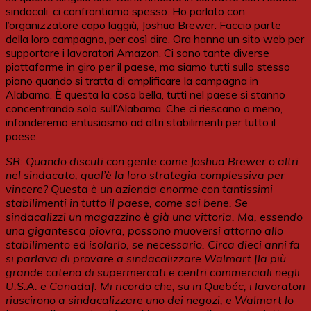
sindacali, ci confrontiamo spesso. Ho parlato con
l’organizzatore capo laggiù, Joshua Brewer. Faccio parte
della loro campagna, per così dire. Ora hanno un sito web per
supportare i lavoratori Amazon. Ci sono tante diverse
piattaforme in giro per il paese, ma siamo tutti sullo stesso
piano quando si tratta di amplificare la campagna in
Alabama. È questa la cosa bella, tutti nel paese si stanno
concentrando solo sull’Alabama. Che ci riescano o meno,
infonderemo entusiasmo ad altri stabilimenti per tutto il
paese.
SR: Quando discuti con gente come Joshua Brewer o altri
nel sindacato, qual’è la loro strategia complessiva per
vincere? Questa è un azienda enorme con tantissimi
stabilimenti in tutto il paese, come sai bene. Se
sindacalizzi un magazzino è già una vittoria. Ma, essendo
una gigantesca piovra, possono muoversi attorno allo
stabilimento ed isolarlo, se necessario. Circa dieci anni fa
si parlava di provare a sindacalizzare Walmart [la più
grande catena di supermercati e centri commerciali negli
U.S.A. e Canada]. Mi ricordo che, su in Quebéc, i lavoratori
riuscirono a sindacalizzare uno dei negozi, e Walmart lo