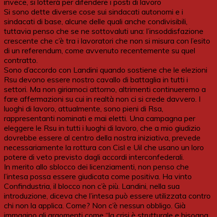
invece, si lotterà per difendere i posti di lavoro
Si sono dette diverse cose sui sindacati autonomi e i
sindacati di base, alcune delle quali anche condivisibili,
tuttavia penso che se ne sottovaluti una: l’insoddisfazione
crescente che c’è tra i lavoratori che non si misura con l’esito
di un referendum, come avvenuto recentemente su quel
contratto.
Sono d’accordo con Landini quando sostiene che le elezioni
Rsu devono essere nostro cavallo di battaglia in tutti i
settori. Ma non giriamoci attorno, altrimenti continueremo a
fare affermazioni su cui in realtà non ci si crede davvero. I
luoghi di lavoro, attualmente, sono pieni di Rsa,
rappresentanti nominati e mai eletti. Una campagna per
eleggere le Rsu in tutti i luoghi di lavoro, che a mio giudizio
dovrebbe essere al centro della nostra iniziativa, prevede
necessariamente la rottura con Cisl e Uil che usano un loro
potere di veto previsto dagli accordi interconfederali.
In merito allo sblocco dei licenziamenti, non penso che
l’intesa possa essere giudicata come positiva. Ha vinto
Confindustria, il blocco non c’è più. Landini, nella sua
introduzione, diceva che l’intesa può essere utilizzata contro
chi non la applica. Come? Non c’è nessun obbligo. Già
immagino gli argomenti come “la crisi è strutturale e bisogna