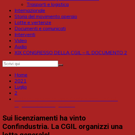
Trasporti e logistica
Internazionale
Storia del movimento operaio
Lotte e vertenze
Documenti e comunicati
Interventi
Video
Audio
XIX CONGRESSO DELLA CGIL – IL DOCUMENTO 2
Home
2021
Luglio
2
Sui licenziamenti ha vinto Confindustria. La CGIL
organizzi una lotta generale!
Sui licenziamenti ha vinto
Confindustria. La CGIL organizzi una
lotta generale!