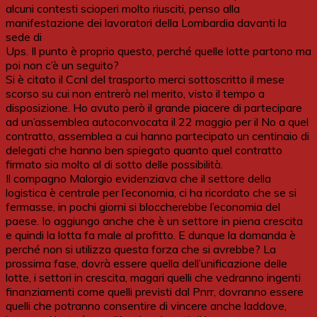
alcuni contesti scioperi molto riusciti, penso alla
manifestazione dei lavoratori della Lombardia davanti la
sede di
Ups. Il punto è proprio questo, perché quelle lotte partono ma
poi non c’è un seguito?
Si è citato il Ccnl del trasporto merci sottoscritto il mese
scorso su cui non entrerò nel merito, visto il tempo a
disposizione. Ho avuto però il grande piacere di partecipare
ad un’assemblea autoconvocata il 22 maggio per il No a quel
contratto, assemblea a cui hanno partecipato un centinaio di
delegati che hanno ben spiegato quanto quel contratto
firmato sia molto al di sotto delle possibilità.
Il compagno Malorgio evidenziava che il settore della
logistica è centrale per l’economia, ci ha ricordato che se si
fermasse, in pochi giorni si bloccherebbe l’economia del
paese. Io aggiungo anche che è un settore in piena crescita
e quindi la lotta fa male al profitto. E dunque la domanda è
perché non si utilizza questa forza che si avrebbe? La
prossima fase, dovrà essere quella dell’unificazione delle
lotte, i settori in crescita, magari quelli che vedranno ingenti
finanziamenti come quelli previsti dal Pnrr, dovranno essere
quelli che potranno consentire di vincere anche laddove,