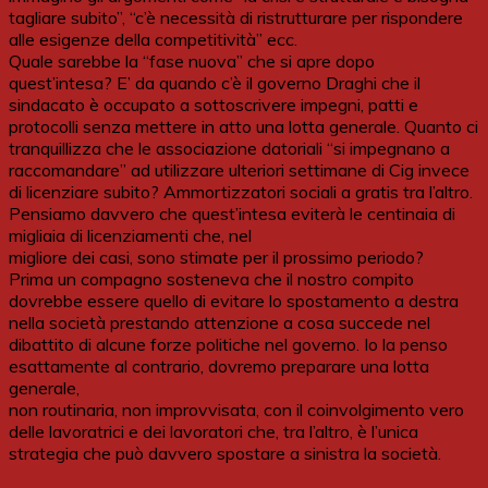
tagliare subito”, “c’è necessità di ristrutturare per rispondere
alle esigenze della competitività” ecc.
Quale sarebbe la “fase nuova” che si apre dopo
quest’intesa? E’ da quando c’è il governo Draghi che il
sindacato è occupato a sottoscrivere impegni, patti e
protocolli senza mettere in atto una lotta generale. Quanto ci
tranquillizza che le associazione datoriali “si impegnano a
raccomandare” ad utilizzare ulteriori settimane di Cig invece
di licenziare subito? Ammortizzatori sociali a gratis tra l’altro.
Pensiamo davvero che quest’intesa eviterà le centinaia di
migliaia di licenziamenti che, nel
migliore dei casi, sono stimate per il prossimo periodo?
Prima un compagno sosteneva che il nostro compito
dovrebbe essere quello di evitare lo spostamento a destra
nella società prestando attenzione a cosa succede nel
dibattito di alcune forze politiche nel governo. Io la penso
esattamente al contrario, dovremo preparare una lotta
generale,
non routinaria, non improvvisata, con il coinvolgimento vero
delle lavoratrici e dei lavoratori che, tra l’altro, è l’unica
strategia che può davvero spostare a sinistra la società.