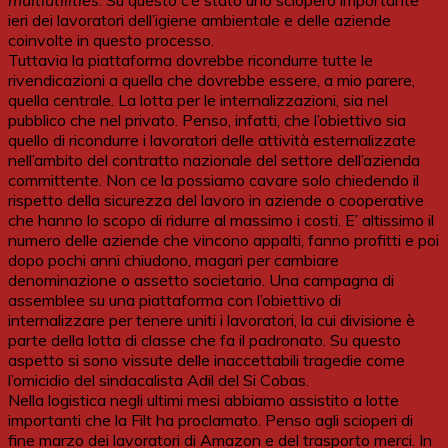
multiutilities
. Su questo c’è stato uno sciopero importante
ieri dei lavoratori dell’igiene ambientale e delle aziende
coinvolte in questo processo.
Tuttavia la piattaforma dovrebbe ricondurre tutte le
rivendicazioni a quella che dovrebbe essere, a mio parere,
quella centrale. La lotta per le internalizzazioni, sia nel
pubblico che nel privato. Penso, infatti, che l’obiettivo sia
quello di ricondurre i lavoratori delle attività esternalizzate
nell’ambito del contratto nazionale del settore dell’azienda
committente. Non ce la possiamo cavare solo chiedendo il
rispetto della sicurezza del lavoro in aziende o cooperative
che hanno lo scopo di ridurre al massimo i costi. E’ altissimo il
numero delle aziende che vincono appalti, fanno profitti e poi
dopo pochi anni chiudono, magari per cambiare
denominazione o assetto societario. Una campagna di
assemblee su una piattaforma con l’obiettivo di
internalizzare per tenere uniti i lavoratori, la cui divisione è
parte della lotta di classe che fa il padronato. Su questo
aspetto si sono vissute delle inaccettabili tragedie come
l’omicidio del sindacalista Adil del Si Cobas.
Nella logistica negli ultimi mesi abbiamo assistito a lotte
importanti che la Filt ha proclamato. Penso agli scioperi di
fine marzo dei lavoratori di Amazon e del trasporto merci. In