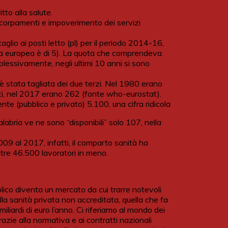
tto alla salute.
accorpamenti e impoverimento dei servizi
lio ai posti letto (pl) per il periodo 2014-16,
dia europea è di 5). La quota che comprendeva
plessivamente, negli ultimi 10 anni si sono
 è stata tagliata dei due terzi. Nel 1980 erano
anti, nel 2017 erano 262 (fonte who-eurostat).
nte (pubblico e privato) 5.100, una cifra ridicola
labria ve ne sono “disponibili” solo 107, nella
2009 al 2017, infatti, il comparto sanità ha
ltre 46.500 lavoratori in meno.
blico diventa un mercato da cui trarre notevoli
ella sanità privata non accreditata, quella che fa
 miliardi di euro l’anno. Ci riferiamo al mondo dei
azie alla normativa e ai contratti nazionali