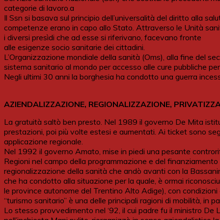
categorie di lavoro.a
Il Ssn si basava sul principio dell’universalità del diritto alla sal
competenze erano in capo allo Stato. Attraverso le Unità sanitari
i diversi presìdi che ad esse si riferivano, facevano fronte
alle esigenze socio sanitarie dei cittadini.
L’Organizzazione mondiale della sanità (Oms), alla fine del secol
sistema sanitario al mondo per accesso alle cure pubbliche per i
Negli ultimi 30 anni la borghesia ha condotto una guerra incess
AZIENDALIZZAZIONE, REGIONALIZZAZIONE, PRIVATIZZ
La gratuità saltò ben presto. Nel 1989 il governo De Mita istituì
prestazioni, poi più volte estesi e aumentati. Ai ticket sono segu
applicazione regionale.
Nel 1992 il governo Amato, mise in piedi una pesante controrif
Regioni nel campo della programmazione e del finanziamento delle
regionalizzazione della sanità che andò avanti con la Bassanin
che ha condotto alla situazione per la quale, è ormai riconosciu
le province autonome del Trentino Alto Adige), con condizioni e mo
“turismo sanitario” è una delle principali ragioni di mobilità, in
Lo stesso provvedimento nel ‘92, il cui padre fu il ministro De L