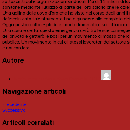
sottoscritti dalle organizzazioni sindacali. Più di 11 milioni di l
sanitarie mediante l’utilizzo di parte del loro salario che le azi
Una gallina dalle uova d’oro che ha visto nel corso degli anni il
defiscalizzato tale strumento fino a giungere alla completa de
Oggi questa realtà esplode in modo drammatico sui cittadini e su
Una cosa è certa: questa emergenza avrà tra le sue conseguenz
del privato e getterà le basi per un movimento di massa che lo
pubblico. Un movimento in cui gli stessi lavoratori del settore s
e noi con loro!
Autore
Mario Iavazzi (Assemblea Generale CGIL)
Navigazione articoli
Precedente
Successivo
Articoli correlati