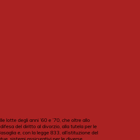
 lotte degli anni ’60 e ’70, che oltre allo
ifesa del diritto al divorzio, alla tutela per le
asaglia e, con la legge 833, all’istituzione del
ue, sistemi assicurativi per le diverse