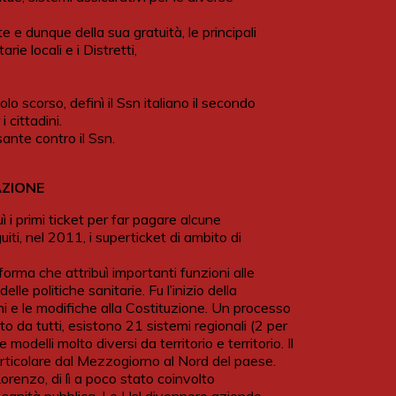
ute e dunque della sua gratuità, le principali
e locali e i Distretti,
o scorso, definì il Ssn italiano il secondo
 cittadini.
ante contro il Ssn.
AZIONE
 i primi ticket per far pagare alcune
iti, nel 2011, i superticket di ambito di
orma che attribuì importanti funzioni alle
 politiche sanitarie. Fu l’inizio della
i e le modifiche alla Costituzione. Un processo
to da tutti, esistono 21 sistemi regionali (2 per
delli molto diversi da territorio e territorio. Il
 particolare dal Mezzogiorno al Nord del paese.
orenzo, di lì a poco stato coinvolto