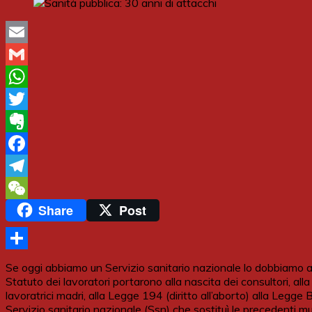
Email
Gmail
WhatsApp
Twitter
Evernote
Facebook
Telegram
Share
Post
WeChat
Share
Se oggi abbiamo un Servizio sanitario nazionale lo dobbiamo alle
Statuto dei lavoratori portarono alla nascita dei consultori, alla d
lavoratrici madri, alla Legge 194 (diritto all’aborto) alla Legge B
Servizio sanitario nazionale (Ssn) che sostituì le precedenti mut