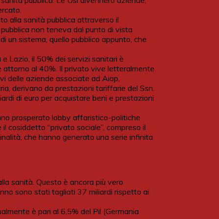
la sanità pubblica. Le Usl divennero aziende,
ercato.
to alla sanità pubblica attraverso il
 pubblica non teneva dal punto di vista
 di un sistema, quello pubblico appunto, che
 e Lazio, il 50% dei servizi sanitari è
attorno al 40%. Il privato vive letteralmente
avi delle aziende associate ad Aiop,
ia, derivano da prestazioni tariffarie del Ssn.
iardi di euro per acquistare beni e prestazioni
nno prosperato lobby affaristico-politiche
l cosiddetto “privato sociale”, compreso il
minalità, che hanno generato una serie infinita
 alla sanità. Questo è ancora più vero
no sono stati tagliati 37 miliardi rispetto ai
ualmente è pari al 6,5% del Pil (Germania