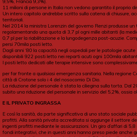
9,5%, Francia 9,3%).
11 milioni di persone in Italia non vedono garantito il proprio diri
Un intero capitolo andrebbe scritto sulla catena di chiusure, 
territoriali.
Nel 2014 la ministra Lorenzin del governo Renzi produsse un tag
regolamentando una quota di 3,7 pl ogni mille abitanti (la me
0,7 pl per la riabilitazione e la lungodegenza post-acuzie. Com
persi 70mila posti letto.
Dagli anni ‘80 la capacità negli ospedali per le patologie acute
disponibili 922 posti letto nei reparti acuti ogni 100mila abit
I posti letto dedicati alle terapie intensive sono complessivame
per far fronte a qualsiasi emergenza sanitaria. Nella regione Ca
città di Crotone solo i 4 del nosocomio Di Dio.
La riduzione del personale è stata la ciliegina sulla torta. Dal 
subito una riduzione del personale in servizio del 5,2%, ossia o
E IL PRIVATO INGRASSA
E così la sanità, da parte significativa di uno stato sociale pub
profitti. Alla sanità privata accreditata si aggiunge il settore d
ingenti profitti mediante le assicurazioni. Un giro d’affari di 5,8
fondi integrativi, che in questi anni hanno preso piede anche gr