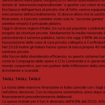
nell’inchiesta Mani pulite, riorganizzò in senso aziendalistico 
dotate di “autonomia imprenditoriale” e gestite con criteri di m
Era l’epoca dell’apertura al privato che di fatto veniva equipara
meccanismo dell’accreditamento. Si diceva allora che la sanità
finanziario, e il privato sarebbe stato solo la “seconda gamba”
sarebbe rimasto il principale pilastro.
Oggi in diverse regioni d’Italia, tra cui le più popolate Lombardia
erogato da strutture private. Mediamente la media nazionale è 
parassitando il sistema pubblico, tanto che oggi, il 96% dei ric
l’associazione delle case di cura private collegata a Confindustr
Nel 2018 inoltre gli italiani hanno speso di tasca propria 40 mil
sanitarie private.
Alla faccia della sbandierata efficienza, su questo sistema ha
come la Compagnia delle opere e Cl in Lombardia e in generale i
mondo cooperativo, per non parlare delle infiltrazioni della cri
di inchieste e scandali.
TAGLI, TAGLI, TAGLI!
La storia delle manovre finanziarie in Italia coincide con i tagli
nell’ultimo decennio. Con la riduzione sistematica, anno dopo an
finanziamenti precedentemente deliberati.
La spesa statale per il Ssn è diminuita dell’8,8% dal 2010. Att